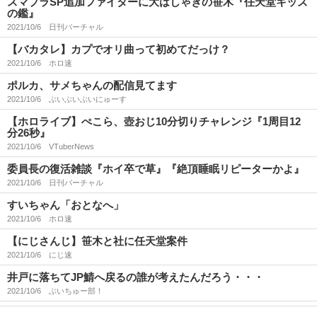
スマブラSP追加ファイターに大はしゃぎの笹木『任天堂キッズ
の鑑』
2021/10/6
日刊バーチャル
【バカタレ】カプでオリ曲って初めてだっけ？
2021/10/6
ホロ速
ポルカ、サメちゃんの配信見てます
2021/10/6
ぶいぶいぶいにゅーす
【ホロライブ】ぺこら、壺おじ10分切りチャレンジ『1周目12
分26秒』
2021/10/6
VTuberNews
委員長の復活雑談『ホイ卒で草』『絶頂睡眠リピーターかよ』
2021/10/6
日刊バーチャル
すいちゃん「おとなへ」
2021/10/6
ホロ速
【にじさんじ】笹木と社に任天堂案件
2021/10/6
にじ速
井戸に落ちてJP鯖へ戻るの誰が考えたんだろう・・・
2021/10/6
ぶいちゅー部！