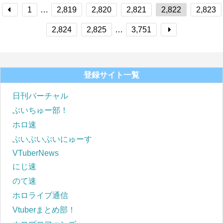
1
…
2,819
2,820
2,821
2,822
2,823
2,824
2,825
…
3,751
登録サイト一覧
日刊バーチャル
ぶいちゅー部！
ホロ速
ぶいぶいぶいにゅーす
VTuberNews
にじ速
のて速
ホロライブ通信
Vtuberまとめ部！