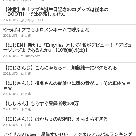
【注意】白上フブキ誕生日記念2021グッズは従来の
「BOOTH」では発売しません
2021/10/6
ぶいちゅー部！
やっぱオフでもホロメンネームで呼ぶよな
2021/10/6
ホロ速
【にじEN】新たに『Ethyria』として4名がデビュー！『デビュ
ーソングまであるんか』【10/8(金),9(土)】
2021/10/6
VTuberNews
【にじさんじ】こんにゃらら～、加藤純一にパクられる
2021/10/6
にじ速
【にじさんじ】椎名さんの配信中に謎の音が…→その正体ｗｗ
ｗｗ
2021/10/6
にじ速
【ししろん】もうすぐ登録者数100万
2021/10/6
ホロ速
【にじさんじ】はかちぇのASMR、えちえちすぎる
2021/10/6
にじ速
アイドルVTuber・星街すいせい デジタルアルバムランキング