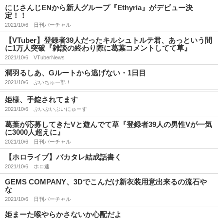
にじさんじENから新人グループ『Ethyria』がデビュー決
定！！
2021/10/6
日刊バーチャル
【VTuber】登録者39人だったキルシュトルテ君、あっという間
に1万人突破『雑談の終わり際に葛葉コメントしてて草』
2021/10/6
VTuberNews
潤羽るしあ、Gルートから逃げない・1日目
2021/10/6
ぶいちゅー部！
姫様、手錠されてます
2021/10/6
ぶいぶいぶいにゅーす
葛葉が応募してきたVと遊んでて草『登録者39人の男性Vが一気
に3000人超えに』
2021/10/6
日刊バーチャル
【ホロライブ】バカタレ結成話書く
2021/10/6
ホロ速
GEMS COMPANY、3Dでこんだけ新衣装用意出来るの流石や
な
2021/10/6
日刊バーチャル
姫まーた喉やらかさないか心配だよ