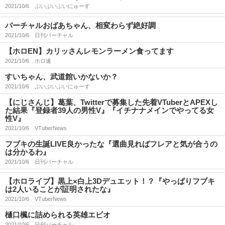
2021/10/6
ぶいぶいぶいにゅーす
バーチャルおばあちゃん、相変わらず絶好調
2021/10/6
日刊バーチャル
【ホロEN】カリッさんレモンラーメン食ってます
2021/10/6
ホロ速
すいちゃん、武道館いかないか？
2021/10/6
ぶいぶいぶいにゅーす
【にじさんじ】葛葉、Twitterで募集した先着VTuberとAPEXし
た結果『登録者39人の男性V』『イチナナメインでやってる女
性V』
2021/10/6
VTuberNews
フブキの生誕LIVE良かったな『選曲見ればフレアと気が合うの
は分かるわ』
2021/10/6
日刊バーチャル
【ホロライブ】黒上×白上3Dデュエット！？『やっぱりフブキ
は2人いることが証明されたな』
2021/10/6
VTuberNews
樋口楓に詰められる英雄エビオ
2021/10/6
日刊バーチャル