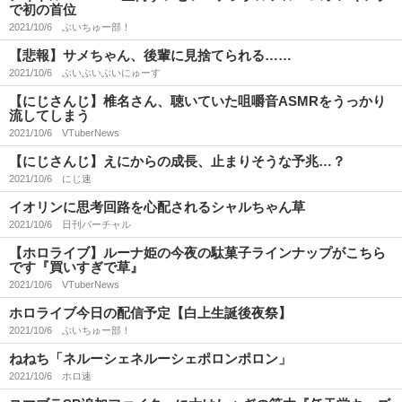
で初の首位
2021/10/6
ぶいちゅー部！
【悲報】サメちゃん、後輩に見捨てられる……
2021/10/6
ぶいぶいぶいにゅーす
【にじさんじ】椎名さん、聴いていた咀嚼音ASMRをうっかり
流してしまう
2021/10/6
VTuberNews
【にじさんじ】えにからの成長、止まりそうな予兆…？
2021/10/6
にじ速
イオリンに思考回路を心配されるシャルちゃん草
2021/10/6
日刊バーチャル
【ホロライブ】ルーナ姫の今夜の駄菓子ラインナップがこちら
です『買いすぎで草』
2021/10/6
VTuberNews
ホロライブ今日の配信予定【白上生誕後夜祭】
2021/10/6
ぶいちゅー部！
ねねち「ネルーシェネルーシェポロンポロン」
2021/10/6
ホロ速