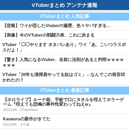
VTuberまとめ アンテナ速報
VTuberまとめ 人気記事
【悲報】ワイが恋したVtuberの遍歴、色々ヤバすぎる…
【画像】今のVTuberの戦闘力表、これに決まる
VTuber「◯◯やります ネタバレあり」ワイ「あ、こいつラスボ
スだよ！」
【驚き】人気になるVtuber、名前に法則があると判明ｗｗｗｗ
ｗｗｗ
VTuber「20年も清掃員やってる奴はゴミ」←なんでこの発言叩
かれたの？
VTuberまとめ 最新記事
【ホロライブ】ルーナ姫、手錠で口にタオルを咥えてホラーゲ
ーム『咥えても悲鳴の事件性変わってねえw』
2021/10/6
VTuberNews
Kanauruの新作がきてた
2021/10/6
ホロ速