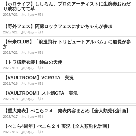
【ホロライブ】ししろん、プロのアーティストに生演奏おねだ
り成功してて草
2023/7/21
ぶいちゅー部！
【野外フェス】阿蘇ロックフェスにすいちゃんが参加
2023/7/21
ぶいちゅー部！
【米米CLUB】「浪漫飛行 トリビュートアルバム」に船長が参
加
2023/7/21
ぶいちゅー部！
【トワ様新衣装】純白の天使
2023/7/19
ぶいちゅー部！
【VAULTROOM】VCRGTA 実況
2023/7/18
ぶいちゅー部！
【VAULTROOM】スト鯖GTA 実況
2023/7/18
ぶいちゅー部！
【重大発表】ぺこら２４ 発表内容まとめ【全人類兎化計画】
2023/7/17
ぶいちゅー部！
【ぺこら4周年】ぺこら２４ 実況【全人類兎化計画】
2023/7/16
ぶいちゅー部！