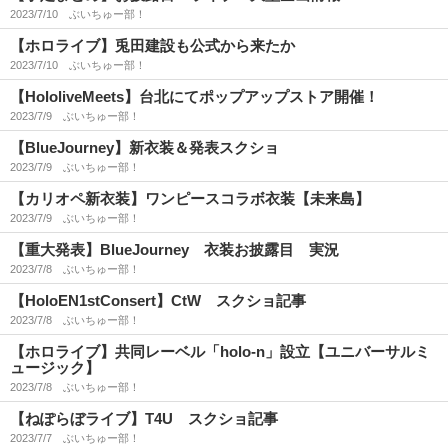
2023/7/10
ぶいちゅー部！
【ホロライブ】兎田建設も公式から来たか
2023/7/10
ぶいちゅー部！
【HololiveMeets】台北にてポップアップストア開催！
2023/7/9
ぶいちゅー部！
【BlueJourney】新衣装＆発表スクショ
2023/7/9
ぶいちゅー部！
【カリオペ新衣装】ワンピースコラボ衣装【未来島】
2023/7/9
ぶいちゅー部！
【重大発表】BlueJourney 衣装お披露目 実況
2023/7/8
ぶいちゅー部！
【HoloEN1stConsert】CtW スクショ記事
2023/7/8
ぶいちゅー部！
【ホロライブ】共同レーベル「holo-n」設立【ユニバーサルミ
ュージック】
2023/7/8
ぶいちゅー部！
【ねぽらぼライブ】T4U スクショ記事
2023/7/7
ぶいちゅー部！