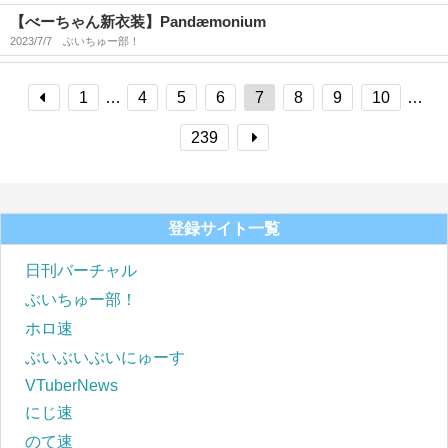
【べーちゃん新衣装】Pandæmonium
2023/7/7
ぶいちゅー部！
1
…
4
5
6
7
8
9
10
…
239
登録サイト一覧
日刊バーチャル
ぶいちゅー部！
ホロ速
ぶいぶいぶいにゅーす
VTuberNews
にじ速
のて速