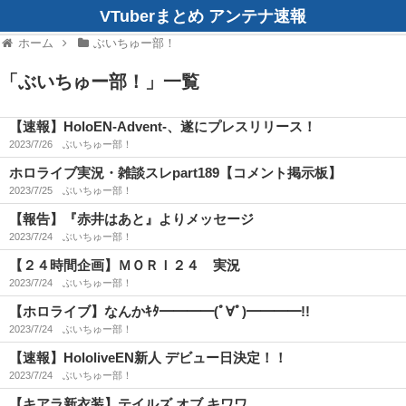
VTuberまとめ アンテナ速報
ホーム
ぶいちゅー部！
「
ぶいちゅー部！
」
一覧
【速報】HoloEN-Advent-、遂にプレスリリース！
2023/7/26
ぶいちゅー部！
ホロライブ実況・雑談スレpart189【コメント掲示板】
2023/7/25
ぶいちゅー部！
【報告】『赤井はあと』よりメッセージ
2023/7/24
ぶいちゅー部！
【２４時間企画】ＭＯＲＩ２４ 実況
2023/7/24
ぶいちゅー部！
【ホロライブ】なんかｷﾀ━━━━(ﾟ∀ﾟ)━━━━!!
2023/7/24
ぶいちゅー部！
【速報】HololiveEN新人 デビュー日決定！！
2023/7/24
ぶいちゅー部！
【キアラ新衣装】テイルズ オブ キワワ