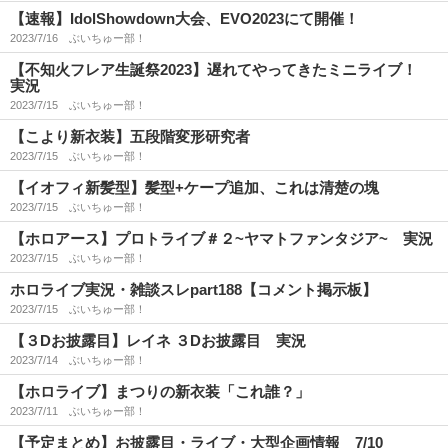
【速報】IdolShowdown大会、EVO2023にて開催！
2023/7/16
ぶいちゅー部！
【不知火フレア生誕祭2023】遅れてやってきたミニライブ！
実況
2023/7/15
ぶいちゅー部！
【こより新衣装】五段階変形研究者
2023/7/15
ぶいちゅー部！
【イオフィ新髪型】髪型+ケープ追加、これは清楚の塊
2023/7/15
ぶいちゅー部！
【ホロアース】プロトライブ＃２~ヤマトファンタジア~ 実況
2023/7/15
ぶいちゅー部！
ホロライブ実況・雑談スレpart188【コメント掲示板】
2023/7/15
ぶいちゅー部！
【３Dお披露目】レイネ ３Dお披露目 実況
2023/7/14
ぶいちゅー部！
【ホロライブ】まつりの新衣装「これ誰？」
2023/7/11
ぶいちゅー部！
【予定まとめ】お披露目・ライブ・大型企画情報 7/10