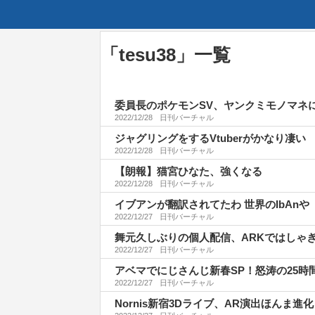
「
tesu38
」
一覧
委員長のポケモンSV、ヤンクミモノマネ
2022/12/28
日刊バーチャル
ジャグリングをするVtuberがかなり凄い
2022/12/28
日刊バーチャル
【朗報】猫宮ひなた、強くなる
2022/12/28
日刊バーチャル
イブアンが翻訳されてたわ 世界のIbAnや
2022/12/27
日刊バーチャル
舞元久しぶりの個人配信、ARKではしゃ
2022/12/27
日刊バーチャル
アベマでにじさんじ新春SP！怒涛の25時
2022/12/27
日刊バーチャル
Nornis新宿3Dライブ、AR演出ほんま