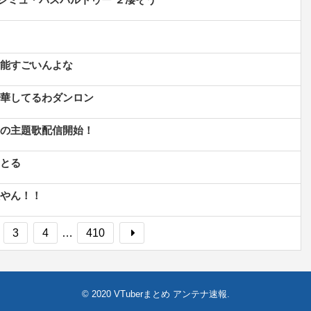
能すごいんよな
華してるわダンロン
の主題歌配信開始！
とる
やん！！
3
4
…
410
© 2020
VTuberまとめ アンテナ速報
.